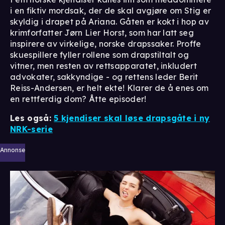
i en fiktiv mordsak, der de skal avgjøre om Stig er
skyldig i drapet på Ariana. Gåten er kokt i hop av
krimforfatter Jørn Lier Horst, som har latt seg
inspirere av virkelige, norske drapssaker. Proffe
skuespillere fyller rollene som drapstiltalt og
vitner, men resten av rettsapparatet, inkludert
advokater, sakkyndige - og rettens leder Berit
Reiss-Andersen, er helt ekte! Klarer de å enes om
en rettferdig dom? Åtte episoder!
Les også:
5 kjendiser skal løse drapsgåte i ny
NRK-serie
Annonse