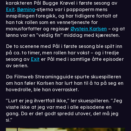
karakteren Pål Bugge Krøvel i første sesong av
Exit
.
Børning
-stjerna var i pappaperm mens
innspillingen foregikk, og har tidligere fortalt at
han tok rollen som en vennetjeneste for
manusforfatter og regissør
Øystein Karlsen
– og at
lønna var en "veldig fin" middag med kjæresten.
De to scenene med Pål i første sesong ble spilt inn
på ca. to timer, men rollen har vokst – og i tredje
sesong av
Exit
er Pål med i samtlige åtte episoder
av serien.
Da Filmweb Streamingguide spurte skuespilleren
om han føler Karlsen har lurt han til å ta på seg en
hovedrolle, ble han overrasket.
"Lurt er jeg ihvertfall ikke," ler skuespilleren. "Jeg
visste ikke at jeg var med i alle episodene en
gang. Da er det godt spredd utover, det må jeg
si."