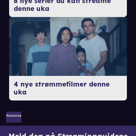
8 nye serier du kan streame
denne uka
4 nye strømmefilmer denne
uka
Annonse
Meld deg på Streamingguidens