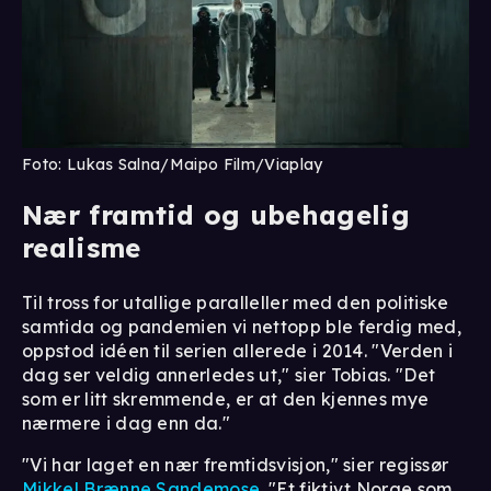
Foto: Lukas Salna/Maipo Film/Viaplay
Nær framtid og ubehagelig
realisme
Til tross for utallige paralleller med den politiske
samtida og pandemien vi nettopp ble ferdig med,
oppstod idéen til serien allerede i 2014. "Verden i
dag ser veldig annerledes ut," sier Tobias. "Det
som er litt skremmende, er at den kjennes mye
nærmere i dag enn da."
"Vi har laget en nær fremtidsvisjon," sier regissør
Mikkel Brænne Sandemose
. "Et fiktivt Norge som