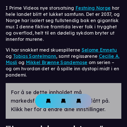
I Prime Videos nye storsatsing
Festning Norge
har
hele landet blitt et lukket samfunn. Det er 2037, og
Norge har isolert seg fullstendig bak en gigantisk
mur. I denne fiktive framtida lever folk i trygghet
og overflod, helt til en dødelig sykdom bryter ut
innenfor murene.
Vi har snakket med skuespillerne
Selome Emnetu
og
Tobias Santelmann
, samt regissørene
Cecilie A.
Mosli
og
Mikkel Brænne Sandemose
om serien –
og om hvordan det er å spille inn dystopi midt i en
pandemi.
For å se dette innholdet må
markedsførings-cookies være slått på.
Klikk her for å endre dine innstillinger.