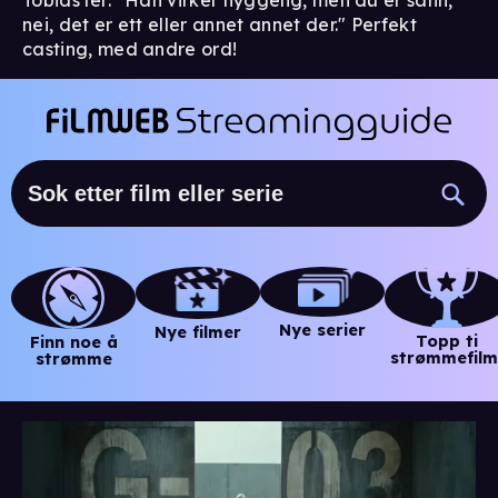
Tobias ler: "Han virker hyggelig, men du er sånn,
nei, det er ett eller annet annet der." Perfekt
casting, med andre ord!
Nye serier
Nye filmer
Topp ti
Finn noe å
strømmefilm
strømme