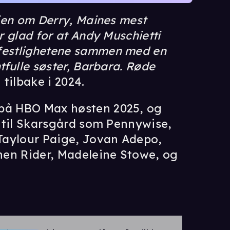
rien om Derry, Maines mest
er glad for at Andy Muschietti
 festlighetene sammen med en
ntfulle søster, Barbara. Røde
 tilbake i 2024.
 på HBO Max høsten 2025, og
gg til Skarsgård som Pennywise,
 Taylour Paige, Jovan Adepo,
hen Rider, Madeleine Stowe, og