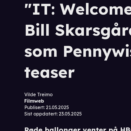
"IT: Welcome
Bill Skarsgår
som Pennywis
teaser
Vilde Treimo
Filmweb
Publisert
:
21.05.2025
Sist oppdatert
:
23.05.2025
Røde ballonger venter på HB