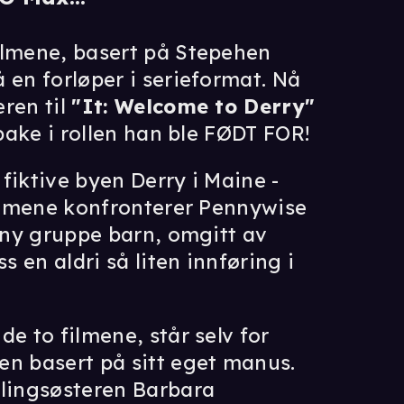
ilmene, basert på Stepehen
 en forløper i serieformat. Nå
ren til
"It: Welcome to Derry"
bake i rollen han ble FØDT FOR!
 fiktive byen Derry i Maine -
filmene konfronterer Pennywise
t ny gruppe barn, omgitt av
s en aldri så liten innføring i
de to filmene, står selv for
en basert på sitt eget manus.
llingsøsteren Barbara