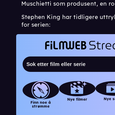
Muschietti som produsent, en ro
Stephen King har tidligere uttrykt 
for serien:
Nye s
Nye filmer
Finn noe å
strømme