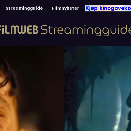
Kjøp kinogaveko
Streamingguide
Filmnyheter