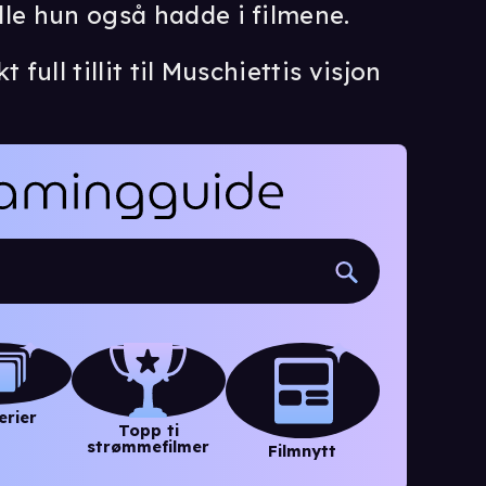
lle hun også hadde i filmene.
full tillit til Muschiettis visjon
erier
Topp ti
strømmefilmer
Filmnytt