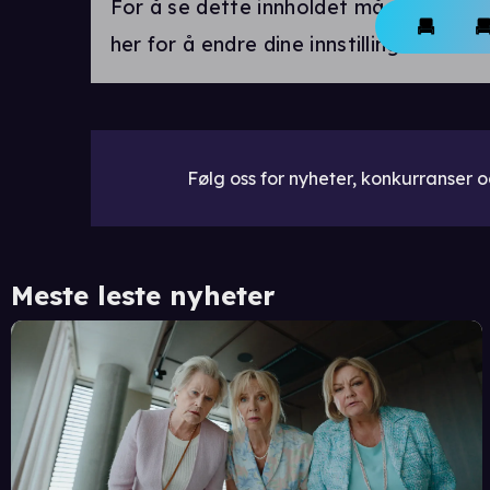
For å se dette innholdet må markedsfø
her for å endre dine innstillinger.
Følg oss for nyheter, konkurranser og
Meste leste nyheter