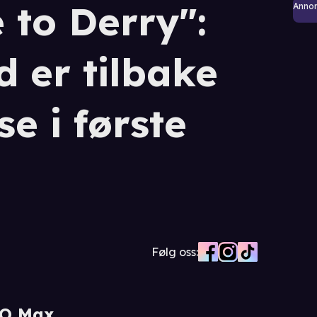
 to Derry":
Anno
d er tilbake
e i første
Følg oss:
O Max...