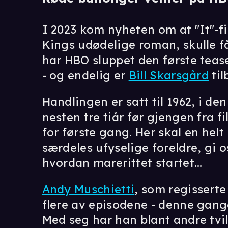
I 2023 kom nyheten om at "It"-f
Kings udødelige roman, skulle få
har HBO sluppet den første tease
- og endelig er
Bill Skarsgård
til
Handlingen er satt til 1962, i den
nesten tre tiår før gjengen fra 
for første gang. Her skal en hel
særdeles ufyselige foreldre, gi os
hvordan marerittet startet...
Andy Muschietti
, som regisserte 
flere av episodene - denne gang
Med seg har han blant andre tvi