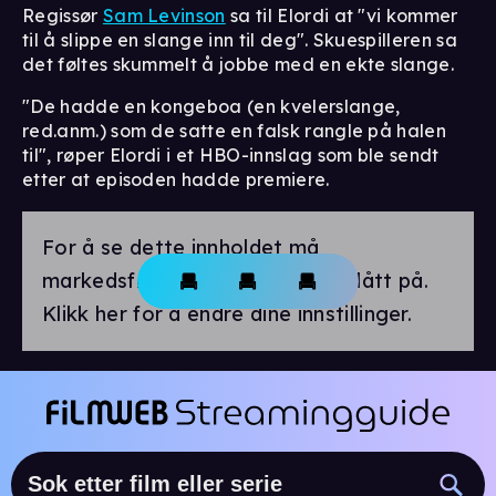
Regissør
Sam Levinson
sa til Elordi at "vi kommer
til å slippe en slange inn til deg". Skuespilleren sa
det føltes skummelt å jobbe med en ekte slange.
"De hadde en kongeboa (en kvelerslange,
red.anm.) som de satte en falsk rangle på halen
til", røper Elordi i et HBO-innslag som ble sendt
etter at episoden hadde premiere.
For å se dette innholdet må
markedsførings-cookies være slått på.
Klikk her for å endre dine innstillinger.