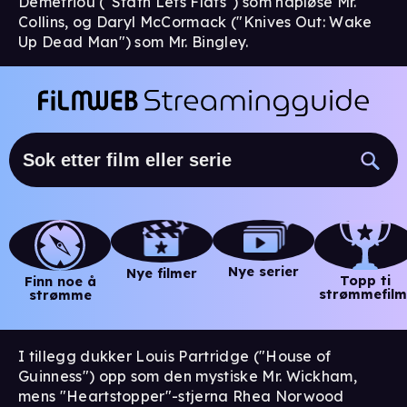
Demetriou ("Stath Lets Flats") som håpløse Mr.
Collins, og Daryl McCormack ("Knives Out: Wake
Up Dead Man") som Mr. Bingley.
Nye serier
Nye filmer
Topp ti
Finn noe å
strømmefilm
strømme
I tillegg dukker Louis Partridge ("House of
Guinness") opp som den mystiske Mr. Wickham,
mens "Heartstopper"-stjerna Rhea Norwood