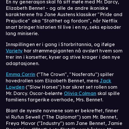
En ny generasjon skal få sitt møte med Mr. Darcy,
Elizabeth Bennet - og alle de andre ikoniske
karakterene fra Jane Austens klassiker "Pride and
Prejudice"
aka "Stolthet og fordom"
,
når Netflix
snart bringer historien til live i en ny, seks episoder
lang miniserie.
Innspillingen er i gang i Storbritannia, og ifølge
Variety
har strømmegiganten nå avslørt hvem som
trer inn i korsetter, kyser og stive krager i den nye
adaptasjonen.
Emma Corrin
("The Crown", "Nosferatu") spiller
hovedrollen som Elizabeth Bennet, mens
Jack
Lowden
("Slow Horses") har sikret set rollen som
Mr. Darcy. Oscar-belønte
Olivia Colman
skal spille
familiens fargerike overhode, Mrs. Bennet.
Blant de nyeste navnene som er bekreftet, finner
vi Rufus Sewell ("The Diplomat") som Mr. Bennet,
Freya Mavor ("Industry") som Jane Bennet, Jamie