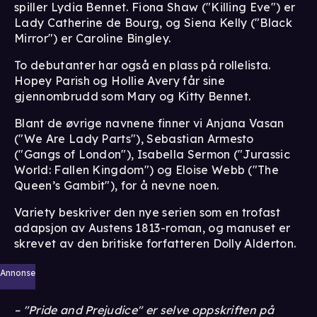
spiller Lydia Bennet. Fiona Shaw ("Killing Eve") er
Lady Catherine de Bourg, og Siena Kelly ("Black
Mirror") er Caroline Bingley.
To debutanter har også en plass på rollelista.
Hopey Parish og Hollie Avery får sine
gjennombrudd som Mary og Kitty Bennet.
Blant de øvrige navnene finner vi Anjana Vasan
("We Are Lady Parts"), Sebastian Armesto
("Gangs of London"), Isabella Sermon ("Jurassic
World: Fallen Kingdom") og Eloise Webb ("The
Queen’s Gambit"), for å nevne noen.
Variety beskriver den nye serien som en trofast
adapsjon av Austens 1813-roman, og manuset er
skrevet av den britiske forfatteren Dolly Alderton.
Annonse
– "Pride and Prejudice" er selve oppskriften på