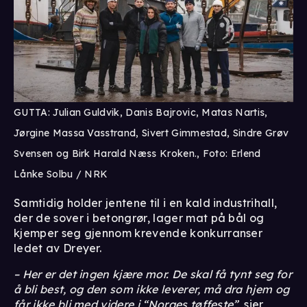
GUTTA: Julian Guldvik, Danis Bajrovic, Matas Nartis,
Jørgine Massa Vasstrand, Sivert Gimmestad, Sindre Grøv
Svensen og Birk Harald Næss Kroken., Foto: Erlend
Lånke Solbu / NRK
Samtidig holder jentene til i en kald industrihall,
der de sover i betongrør, lager mat på bål og
kjemper seg gjennom krevende konkurranser
ledet av Dreyer.
– Her er det ingen kjære mor. De skal få tynt seg for
å bli best, og den som ikke leverer, må dra hjem og
får ikke bli med videre i “Norges tøffeste”
, sier