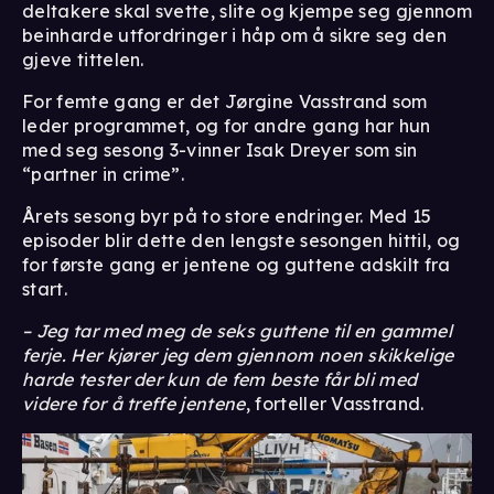
deltakere skal svette, slite og kjempe seg gjennom
beinharde utfordringer i håp om å sikre seg den
gjeve tittelen.
For femte gang er det Jørgine Vasstrand som
leder programmet, og for andre gang har hun
med seg sesong 3-vinner Isak Dreyer som sin
“partner in crime”.
Årets sesong byr på to store endringer. Med 15
episoder blir dette den lengste sesongen hittil, og
for første gang er jentene og guttene adskilt fra
start.
– Jeg tar med meg de seks guttene til en gammel
ferje. Her kjører jeg dem gjennom noen skikkelige
harde tester der kun de fem beste får bli med
videre for å treffe jentene
, forteller Vasstrand.