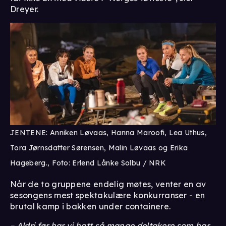
Dreyer.
JENTENE: Anniken Løvaas, Hanna Maroofi, Lea Uthus,
Tora Jørnsdatter Sørensen, Malin Løvaas og Erika
Hageberg., Foto: Erlend Lånke Solbu / NRK
Når de to gruppene endelig møtes, venter en av
sesongens mest spektakulære konkurranser - en
brutal kamp i bakken under containere.
– Aldri før har vi hatt så mange deltakere som har