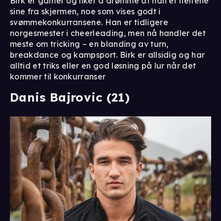
Birk er gamer og liker å drømme at han er heltene
sine fra skjermen, noe som vises godt i
svømmekonkurransene. Han er tidligere
norgesmester i cheerleading, men nå handler det
meste om tricking – en blanding av turn,
breakdance og kampsport. Birk er allsidig og har
alltid et triks eller en god løsning på lur når det
kommer til konkurranser
Danis Bajrovic (21)