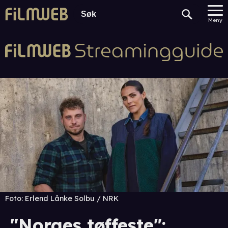
Meny
Foto:
Erlend Lånke Solbu / NRK
"Norges tøffeste":