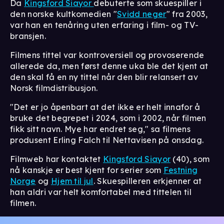
Da
Kingsford Siayor
debuterte som skuespiller i
den norske kultkomedien "
Svidd neger
" fra 2003,
var han en tenåring uten erfaring i film- og TV-
bransjen.
Filmens tittel var kontroversiell og provoserende
allerede da, men først denne uka ble det kjent at
den skal få en ny tittel når den blir relansert av
Norsk filmdistribusjon.
"Det er jo åpenbart at det ikke er helt innafor å
bruke det begrepet i 2024, som i 2002, når filmen
fikk sitt navn. Mye har endret seg," sa filmens
produsent Erling Falch til Nettavisen på onsdag.
Filmweb har kontaktet
Kingsford Siayor
(40), som
nå kanskje er best kjent for serier som
Festning
Norge
og
Hjem til jul
. Skuespilleren erkjenner at
han aldri var helt komfortabel med tittelen til
filmen.