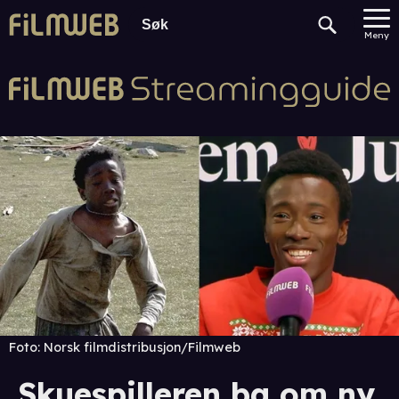
Meny
Foto:
Norsk filmdistribusjon/Filmweb
Skuespilleren ba om ny