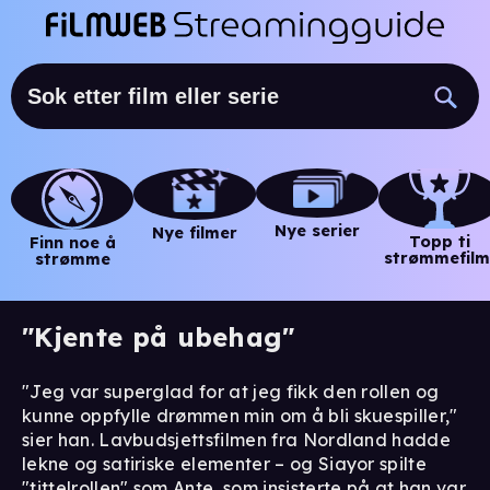
Nye serier
Nye filmer
Topp ti
Finn noe å
strømmefilm
strømme
"Kjente på ubehag"
"Jeg var superglad for at jeg fikk den rollen og
kunne oppfylle drømmen min om å bli skuespiller,"
sier han. Lavbudsjettsfilmen fra Nordland hadde
lekne og satiriske elementer – og Siayor spilte
"tittelrollen" som Ante, som insisterte på at han var