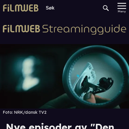
Meny
Foto:
NRK/dansk TV2
Nye episoder av "Den