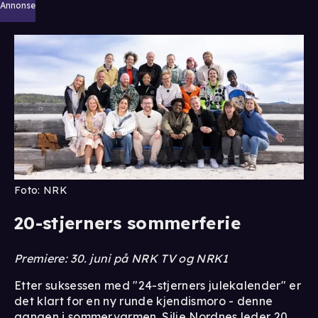
Annonse
Foto: NRK
20-stjerners sommerferie
Premiere: 30. juni på NRK TV og NRK1
Etter suksessen med "24-stjerners julekalender" er
det klart for en ny runde kjendismoro - denne
gangen i sommervarmen. Silje Nordnes leder 20