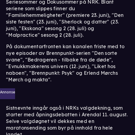
Seriesommer og Dokusommer på NRK. Blant
seriene som slippes finner du
"Familiehemmeligheter" (premiere 23. juni), "Den
siste festen" (23. juni), "Sherlock og datter" (23.
juni), "Ekskona" sesong 2 (28. juli) og
"Malpractice" sesong 2 (28. juli).
På dokumentarfronten kan kanalen friste med to
nye episoder av Brennpunkt-serien "Den sorte
svane", "Bedrageren - tilbake fra de døde",
"Evnukkmakerens univers (12. juni), "Liket hos
naboen", "Brennpunkt: Psyk" og Erlend Mørchs
"Mørch og makta".
Annonse
Sistnevnte inngår også i NRKs valgdekning, som
starter med åpningsdebatten i Arendal 11. august.
Selve valgdøgnet vil dekkes med en
maratonsending som byr på innhold fra hele
landet.