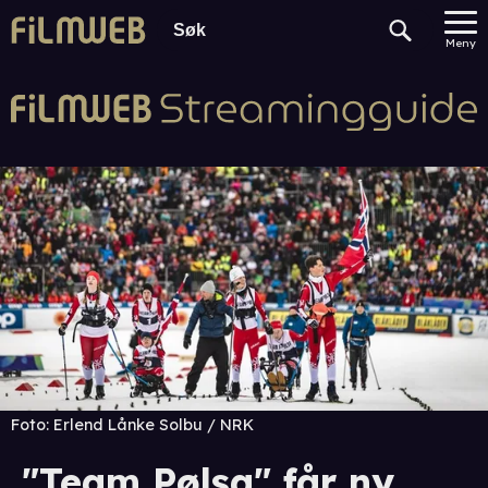
Meny
Foto:
Erlend Lånke Solbu / NRK
"Team Pølsa" får ny