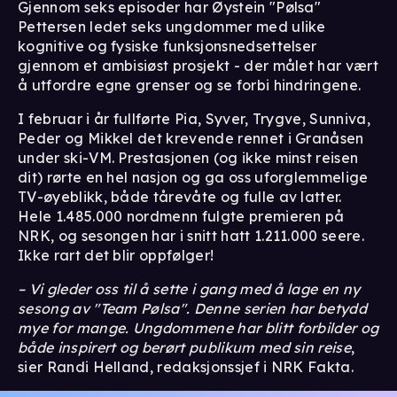
Gjennom seks episoder har Øystein "Pølsa"
Pettersen ledet seks ungdommer med ulike
kognitive og fysiske funksjonsnedsettelser
gjennom et ambisiøst prosjekt - der målet har vært
å utfordre egne grenser og se forbi hindringene.
I februar i år fullførte Pia, Syver, Trygve, Sunniva,
Peder og Mikkel det krevende rennet i Granåsen
under ski-VM. Prestasjonen (og ikke minst reisen
dit) rørte en hel nasjon og ga oss uforglemmelige
TV-øyeblikk, både tårevåte og fulle av latter.
Hele 1.485.000 nordmenn fulgte premieren på
NRK, og sesongen har i snitt hatt 1.211.000 seere.
Ikke rart det blir oppfølger!
– Vi gleder oss til å sette i gang med å lage en ny
sesong av "Team Pølsa". Denne serien har betydd
mye for mange. Ungdommene har blitt forbilder og
både inspirert og berørt publikum med sin reise
,
sier Randi Helland, redaksjonssjef i NRK Fakta.