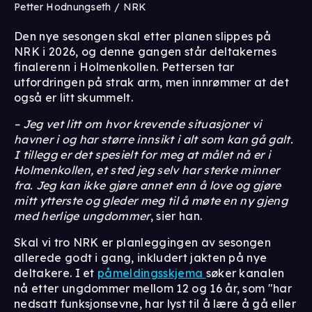
Petter Hodnungseth / NRK
Den nye sesongen skal etter planen slippes på
NRK i 2026, og denne gangen står deltakernes
finalerenn i Holmenkollen. Pettersen tar
utfordringen på strak arm, men innrømmer at det
også er litt skummelt.
– Jeg vet litt om hvor krevende situasjoner vi
havner i og har større innsikt i alt som kan gå galt.
I tillegg er det spesielt for meg at målet nå er i
Holmenkollen, et sted jeg selv har sterke minner
fra. Jeg kan ikke gjøre annet enn å love og gjøre
mitt ytterste og gleder meg til å møte en ny gjeng
med herlige ungdommer
, sier han.
Skal vi tro NRK er planleggingen av sesongen
allerede godt i gang, inkludert jakten på nye
deltakere. I et
påmeldingsskjema
søker kanalen
nå etter ungdommer mellom 12 og 16 år, som "har
nedsatt funksjonsevne, har lyst til å lære å gå eller