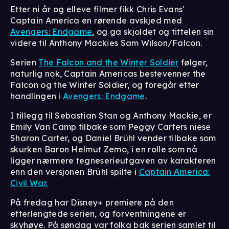
Etter ni år og elleve filmer fikk Chris Evans'
Captain America en rørende avskjed med
Avengers: Endgame
, og ga skjoldet og tittelen sin
videre til Anthony Mackies Sam Wilson/Falcon.
Serien
The Falcon and the Winter Soldier
følger,
naturlig nok, Captain Americas bestevenner the
Falcon og the Winter Soldier, og foregår etter
handlingen i
Avengers: Endgame
.
I tillegg til Sebastian Stan og Anthony Mackie, er
Emily Van Camp tilbake som Peggy Carters niese
Sharon Carter, og Daniel Brühl vender tilbake som
skurken Baron Helmut Zemo, i en rolle som nå
ligger nærmere tegneserieutgaven av karakteren
enn den versjonen Brühl spilte i
Captain America:
Civil War.
På fredag har Disney+ premiere på den
etterlengtede serien, og forventningene er
skyhøye. På søndag var folka bak serien samlet til