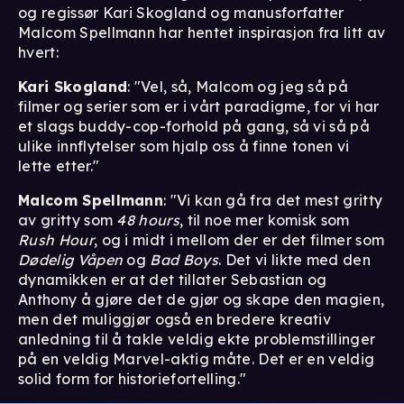
og regissør Kari Skogland og manusforfatter
Malcom Spellmann har hentet inspirasjon fra litt av
hvert:
Kari Skogland
: "Vel, så, Malcom og jeg så på
filmer og serier som er i vårt paradigme, for vi har
et slags buddy-cop-forhold på gang, så vi så på
ulike innflytelser som hjalp oss å finne tonen vi
lette etter."
Malcom Spellmann
: "Vi kan gå fra det mest gritty
av gritty som
48 hours
, til noe mer komisk som
Rush Hour
, og i midt i mellom der er det filmer som
Dødelig Våpen
og
Bad Boys
. Det vi likte med den
dynamikken er at det tillater Sebastian og
Anthony å gjøre det de gjør og skape den magien,
men det muliggjør også en bredere kreativ
anledning til å takle veldig ekte problemstillinger
på en veldig Marvel-aktig måte. Det er en veldig
solid form for historiefortelling."