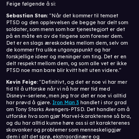
Feige følgende å si:
Sebastian Stan
: "Når det kommer til temaet
PTSD og den opplevelsen de begge har delt som
soldater, som menn som har tjenestegjort er det
på en måte en av de tingene som forener dem.
Det er en slags æreskodeks mellom dem, selv om
de kommer fra ulike utgangspunkt og har
forskjellige ideer og meninger om ting. Det er en
delt respekt mellom dem, og som alle vet er ikke
PTSD noe man bare blir kvitt helt uten videre."
Kevin Feige
: "Definitivt, og det er noe vi har mer
tid til å utforske når vi nå har mer tid med
Disney+-seriene, men jeg tror det er noe vi alltid
har prøvd å gjøre.
Iron Man 3
handlet i stor grad
om Tony Starks Avengers-PTSD. Det handler om å
utforske hva som gjør Marvel-karakterene så bra,
og du har alltid kunne høre oss si at karakterenes
skavanker og problemer som menneskeliggjør
dem i alt det sprø, ekstraordinære og