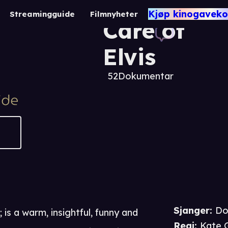
Taking
Kjøp kinogaveko
Streamingguide
Filmnyheter
Care of
Elvis
52
Dokumentar
Sjanger
:
Do
is a warm, insightful, funny and
Regi
:
Kate 