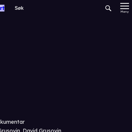
rt
Meny
kumentar
Grusovin
,
David Grusovin