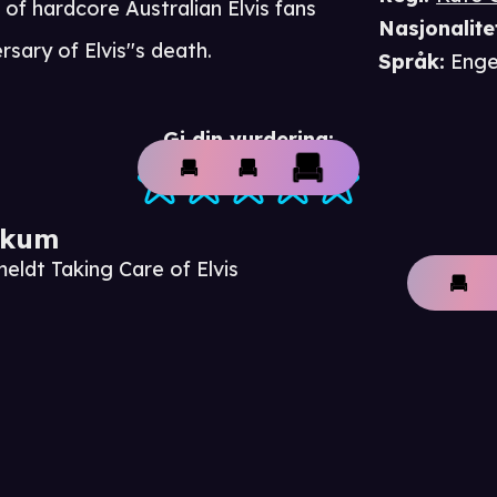
 of hardcore Australian Elvis fans
Nasjonalite
sary of Elvis''s death.
Språk
:
Enge
Gi din vurdering:
ikum
eldt Taking Care of Elvis