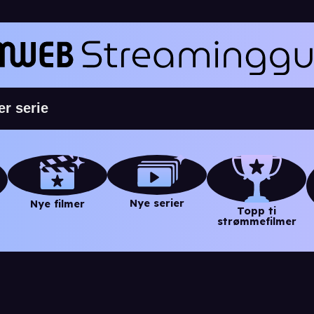
Nye serier
Nye filmer
Topp ti
strømmefilmer