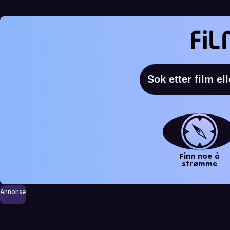
Finn noe å
strømme
Annonse