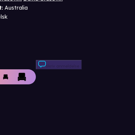
t
:
Australia
lsk
Skriv anmeldelse