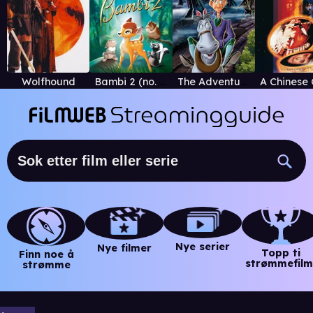
Wolfhound
Bambi 2 (no. versjon)
The Adventures of Ichabod and Mr. Toad
Nye serier
Nye filmer
Topp ti
Finn noe å
strømmefilm
strømme