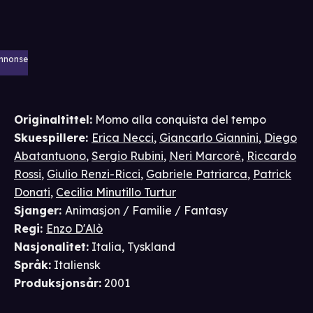
nnonse
Originaltittel:
Momo alla conquista del tempo
Skuespillere
:
Erica Necci
,
Giancarlo Giannini
,
Diego
Abatantuono
,
Sergio Rubini
,
Neri Marcorè
,
Riccardo
Rossi
,
Giulio Renzi-Ricci
,
Gabriele Patriarca
,
Patrick
Donati
,
Cecilia Minutillo Turtur
Sjanger
:
Animasjon / Familie / Fantasy
Regi
:
Enzo D'Alò
Nasjonalitet
:
Italia, Tyskland
Språk
:
Italiensk
Produksjonsår
:
2001