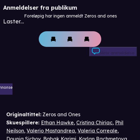
Anmeldelser fra publikum
Foreløpig har ingen anmeldt Zeros and ones
Laster...
Skriv anmeldelse
nnonse
Originaltittel:
Zeros and Ones
Skuespillere
:
Ethan Hawke
,
Cristina Chiriac
,
Phil
Neilson
,
Valerio Mastandrea
,
Valeria Correale
,
Dounia Sichov
,
Babak Karimi
,
Korlan Rachmetova
,