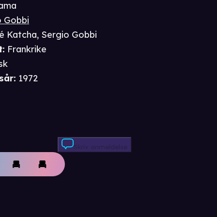
ama
o Gobbi
é Katcha
,
Sergio Gobbi
t
:
Frankrike
sk
sår
:
1972
Skriv anmeldelse