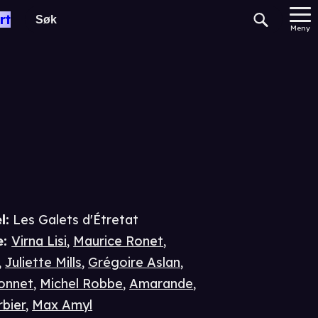
tratat
rt
Meny
l:
Les Galets d'Étretat
e
:
Virna Lisi
,
Maurice Ronet
,
,
Juliette Mills
,
Grégoire Aslan
,
ronnet
,
Michel Robbe
,
Amarande
,
rbier
,
Max Amyl