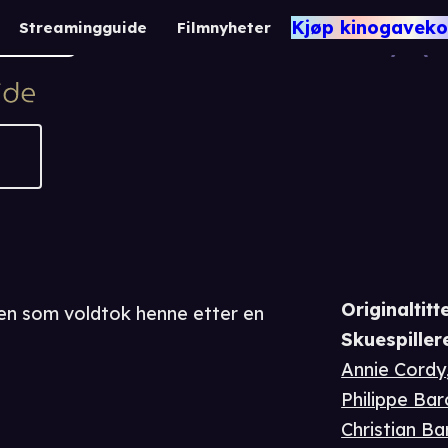
The Pebbles of E
Kjøp kinogaveko
Streamingguide
Filmnyheter
1 t 40 m
Drama
Originaltitte
nen som voldtok henne etter en
Skuespiller
Annie Cordy
Philippe Ba
Christian Ba