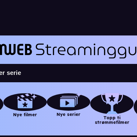
Nye serier
Nye filmer
Topp ti
strømmefilmer