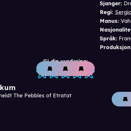
Sjanger
:
Dr
Regi
:
Sergi
Manus
:
Vah
Nasjonalite
Språk
:
Fran
Produksjon
Gi din vurdering:
ikum
meldt The Pebbles of Etratat