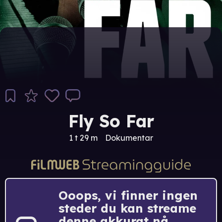
Fly So Far
1 t 29 m
Dokumentar
Ooops, vi finner ingen
steder du kan streame
denne akkurat nå.