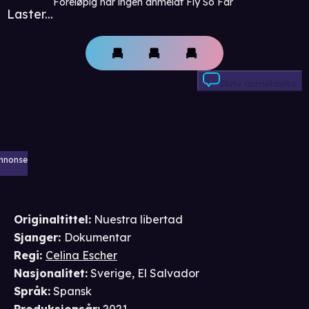
Foreløpig har ingen anmeldt Fly So Far
Laster...
Skriv anmeldelse
nnonse
Originaltittel:
Nuestra libertad
Sjanger
:
Dokumentar
Regi
:
Celina Escher
Nasjonalitet
:
Sverige, El Salvador
Språk
:
Spansk