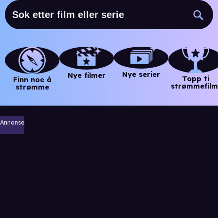
Nye serier
Nye filmer
Topp ti
Finn noe å
strømmefilm
strømme
Annonse