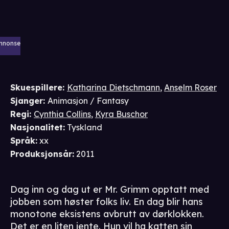
nnonse
Skuespillere
:
Katharina Dietschmann
,
Anselm Roser
Sjanger
:
Animasjon / Fantasy
Regi
:
Cynthia Collins
,
Kyra Buschor
Nasjonalitet
:
Tyskland
Språk
:
xx
Produksjonsår
:
2011
Dag inn og dag ut er Mr. Grimm opptatt med
jobben som høster folks liv. En dag blir hans
monotone eksistens avbrutt av dørklokken.
Det er en liten jente. Hun vil ha katten sin