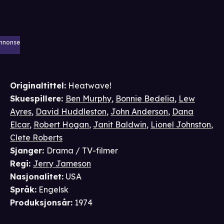
nnonse
Originaltittel:
Heatwave!
Skuespillere
:
Ben Murphy
,
Bonnie Bedelia
,
Lew
Ayres
,
David Huddleston
,
John Anderson
,
Dana
Elcar
,
Robert Hogan
,
Janit Baldwin
,
Lionel Johnston
,
Clete Roberts
Sjanger
:
Drama / TV-filmer
Regi
:
Jerry Jameson
Nasjonalitet
:
USA
Språk
:
Engelsk
Produksjonsår
:
1974