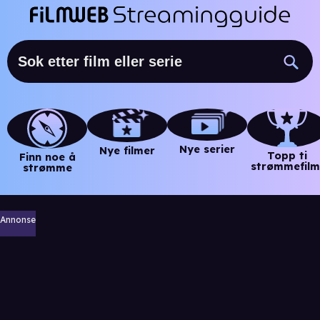
Nye serier
Nye filmer
Topp ti
Finn noe å
strømmefilm
strømme
Annonse