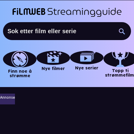
Nye serier
Nye filmer
Topp ti
Finn noe å
strømmefilm
strømme
Annonse