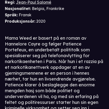
Regi
:
Jean-Paul Salomé
Nasjonalitet
:
Belgia, Frankrike
Språk
:
Fransk
Produksjonsår
:
2020
Mama Weed er basert på en roman av
Hannelore Cayre og følger Patience
Portefeux, en underbetalt polititolk som
spesialiserer seg på telefonavlytting for
narkotikaenheten i Paris. Når hun i et razzia på
et narkotikanettverk oppdager at en av
gjerningsmennene er en person i hennes
nærhet, tar hun en livsendrende avgjørelse.
Patience klarer å beslaglegge den enorme
mengden hasj som både politiet og
underverdenen vil ha, og med sin erfaring på
feltet og politiressurser starter hun sin egen
kriminelle virksomhet og setter seg inn i