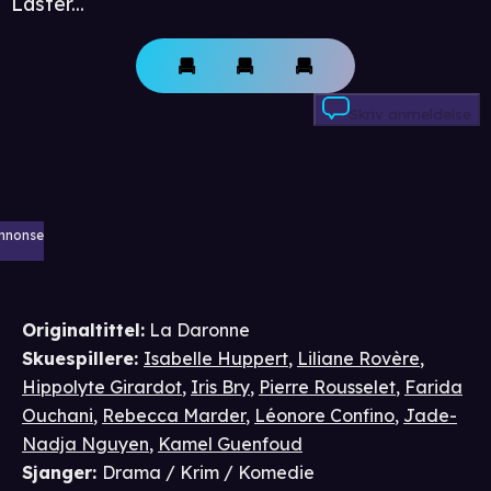
Laster...
Skriv anmeldelse
nnonse
Originaltittel:
La Daronne
Skuespillere
:
Isabelle Huppert
,
Liliane Rovère
,
Hippolyte Girardot
,
Iris Bry
,
Pierre Rousselet
,
Farida
Ouchani
,
Rebecca Marder
,
Léonore Confino
,
Jade-
Nadja Nguyen
,
Kamel Guenfoud
Sjanger
:
Drama / Krim / Komedie