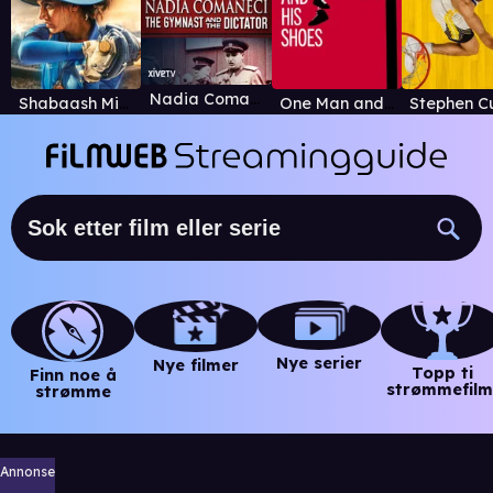
Nadia Comaneci: The Gymnast and the Dictator
Shabaash Mithu
One Man and His Shoes
Nye serier
Nye filmer
Topp ti
Finn noe å
strømmefilm
strømme
Annonse