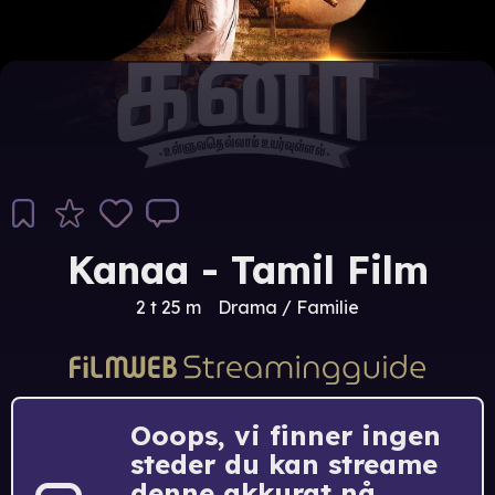
Kanaa - Tamil Film
2 t 25 m
Drama / Familie
Ooops, vi finner ingen
steder du kan streame
denne akkurat nå.