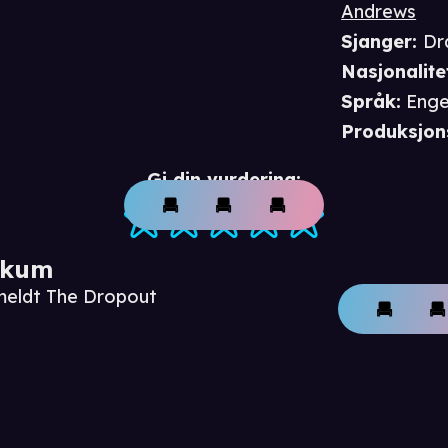
Andrews
Sjanger
:
Dr
Nasjonalite
Språk
:
Enge
Produksjon
Gi din vurdering:
ikum
meldt The Dropout