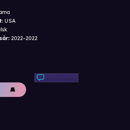
ama
t
:
USA
lsk
sår
:
2022–2022
Skriv anmeldelse