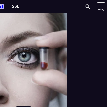
rt
Meny