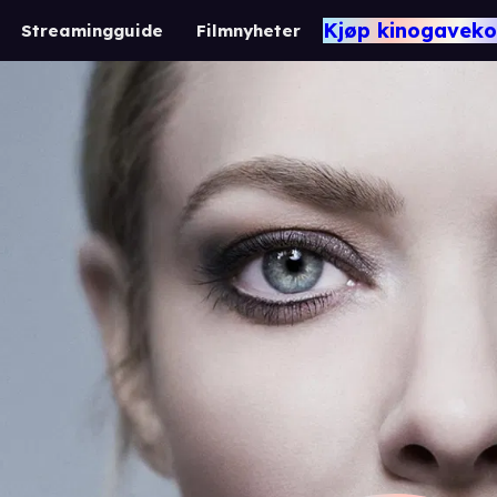
Kjøp kinogaveko
Streamingguide
Filmnyheter