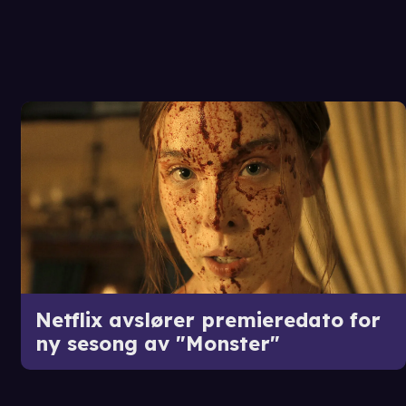
Netflix avslører premieredato for
ny sesong av "Monster"