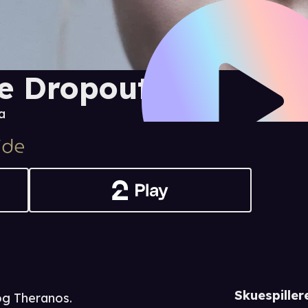
e Dropout
a
Skuespiller
og Theranos.