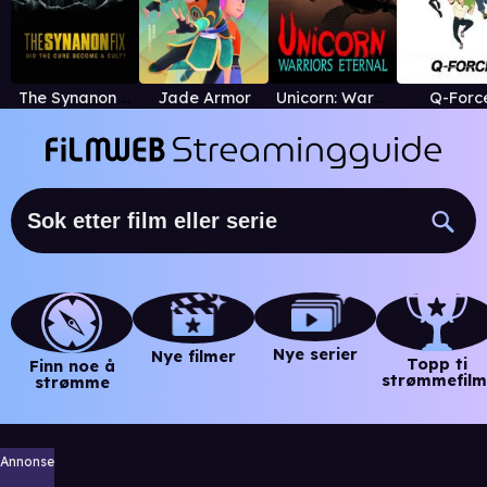
The Synanon Fix: Did The Cure Become a Cult?
Jade Armor
Unicorn: Warriors Eternal
Q-Forc
Nye serier
Nye filmer
Topp ti
Finn noe å
strømmefilm
strømme
Annonse