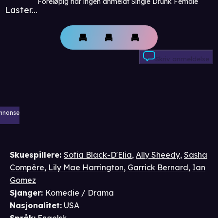
Foreløpig har ingen anmeldt Single Drunk Female
Laster...
Skriv anmeldelse
nnonse
Skuespillere
:
Sofia Black-D'Elia
,
Ally Sheedy
,
Sasha
Compère
,
Lily Mae Harrington
,
Garrick Bernard
,
Ian
Gomez
Sjanger
:
Komedie / Drama
Nasjonalitet
:
USA