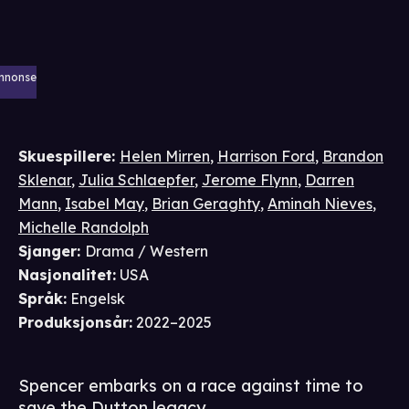
nnonse
Skuespillere
:
Helen Mirren
,
Harrison Ford
,
Brandon
Sklenar
,
Julia Schlaepfer
,
Jerome Flynn
,
Darren
Mann
,
Isabel May
,
Brian Geraghty
,
Aminah Nieves
,
Michelle Randolph
Sjanger
:
Drama / Western
Nasjonalitet
:
USA
Språk
:
Engelsk
Produksjonsår
:
2022–2025
Spencer embarks on a race against time to
save the Dutton legacy.