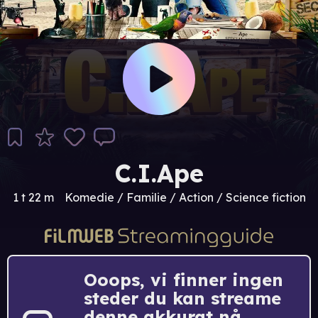
C.I.Ape
1 t 22 m
Komedie / Familie / Action / Science fiction
Ooops, vi finner ingen
steder du kan streame
denne akkurat nå.