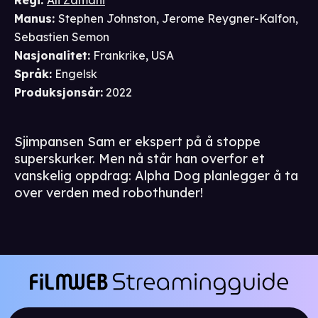
Regi
:
Ali Zamani
Manus
:
Stephen Johnston
,
Jerome Reygner-Kalfon
,
Sebastien Semon
Nasjonalitet
:
Frankrike, USA
Språk
:
Engelsk
Produksjonsår
:
2022
Sjimpansen Sam er ekspert på å stoppe
superskurker. Men nå står han overfor et
vanskelig oppdrag: Alpha Dog planlegger å ta
over verden med robothunder!