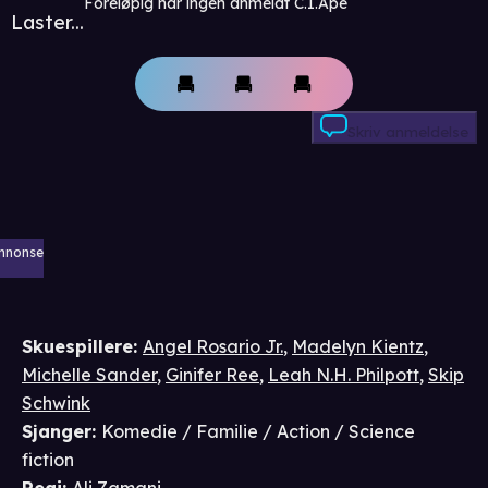
Foreløpig har ingen anmeldt C.I.Ape
Laster...
Skriv anmeldelse
nnonse
Skuespillere
:
Angel Rosario Jr.
,
Madelyn Kientz
,
Michelle Sander
,
Ginifer Ree
,
Leah N.H. Philpott
,
Skip
Schwink
Sjanger
:
Komedie / Familie / Action / Science
fiction