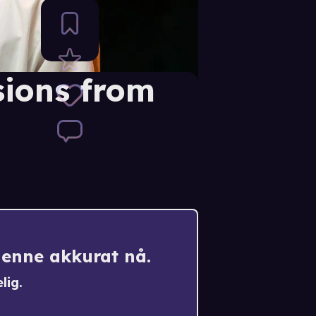
sions from
denne akkurat nå.
lig.