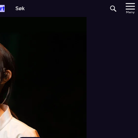
rt
Meny