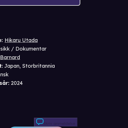
e
:
Hikaru Utada
sikk / Dokumentar
 Barnard
t
:
Japan, Storbritannia
nsk
sår
:
2024
Skriv anmeldelse