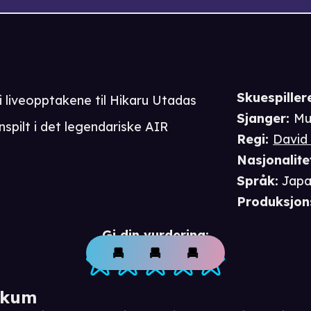
Skuespiller
 i liveopptakene til Hikaru Utadas
Sjanger
:
Mu
spilt i det legendariske AIR
Regi
:
David
Nasjonalite
Språk
:
Japa
Produksjon
Gi din vurdering:
ikum