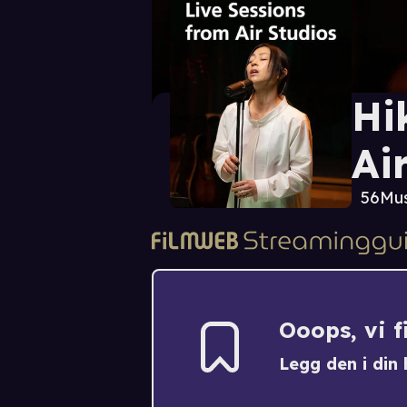
Hi
Ai
56
Mus
Ooops, vi 
Legg den i din h