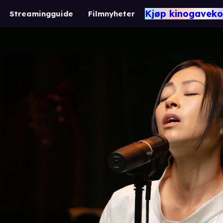
Kjøp kinogaveko
Streamingguide
Filmnyheter