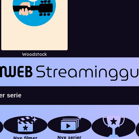
Woodstock
Nye serier
Nye filmer