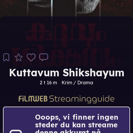
Kuttavum Shikshayum
2 t 16 m
Krim / Drama
Ooops, vi finner ingen
steder du kan streame
denne akkurat nå.