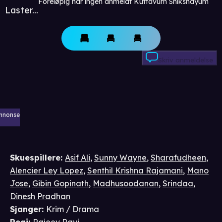
Foreløpig har ingen anmeldt Kuttavum Shikshayum
Laster...
Skriv anmeldelse
nnonse
Skuespillere
:
Asif Ali
,
Sunny Wayne
,
Sharafudheen
,
Alencier Ley Lopez
,
Senthil Krishna Rajamani
,
Mano
Jose
,
Gibin Gopinath
,
Madhusoodanan
,
Srindaa
,
Dinesh Pradhan
Sjanger
:
Krim / Drama