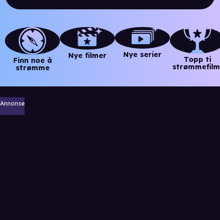
Nye serier
Nye filmer
Topp ti
Finn noe å
strømmefilm
strømme
Annonse