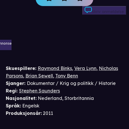
Skriv anmeldelse
nnonse
Skuespillere
:
Raymond Binks
,
Vera Lynn
,
Nicholas
Parsons
,
Brian Sewell
,
Tony Benn
Sjanger
:
Dokumentar / Krig og politikk / Historie
Regi
:
Stephen Saunders
Nasjonalitet
:
Nederland, Storbritannia
Språk
:
Engelsk
Produksjonsår
:
2011