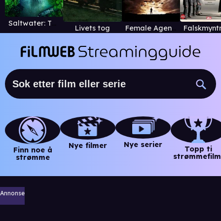
Saltwater: The Battle for Ramree Island
Livets tog
Female Agents
Nye serier
Nye filmer
Topp ti
Finn noe å
strømmefilm
strømme
Annonse