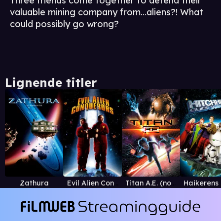
Three friends come together to defend their
valuable mining company from…aliens?! What
could possibly go wrong?
Lignende titler
Zathura
Evil Alien Conquerors
Titan A.E. (norsk versjon)