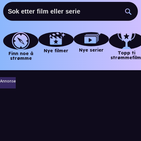
Nye serier
Nye filmer
Topp ti
Finn noe å
strømmefilm
strømme
Annonse