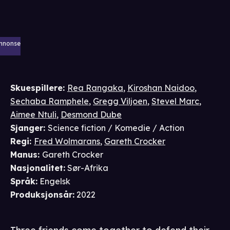
nnonse
Skuespillere
:
Rea Rangaka
,
Kiroshan Naidoo
,
Sechaba Ramphele
,
Gregg Viljoen
,
Stevel Marc
,
Aimee Ntuli
,
Desmond Dube
Sjanger
:
Science fiction / Komedie / Action
Regi
:
Fred Wolmarans
,
Gareth Crocker
Manus
:
Gareth Crocker
Nasjonalitet
:
Sør-Afrika
Språk
:
Engelsk
Produksjonsår
:
2022