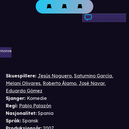
Skriv anmeldelse
nnonse
Skuespillere
:
Jesús Noguero
,
Saturnino García
,
Melani Olivares
,
Roberto Álamo
,
José Navar
,
Eduardo Gómez
Sjanger
:
Komedie
Regi
:
Pablo Palazón
Nasjonalitet
:
Spania
Språk
:
Spansk
Produksjonsår
:
2007