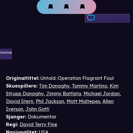
Skriv anmeldelse
nnonse
Originaltittel:
Untold: Operation Flagrant Foul
Skuespillere
:
Tim Donaghy
,
Tommy Martino
,
Kim
Strupp Donaghy
,
Jimmy Battista
,
Michael Jordan
,
David Stern
,
Phil Jackson
,
Matt Maltepes
,
Allen
Iverson
,
John Gotti
Sjanger
:
Dokumentar
Regi
:
David Terry Fine
Nasjonalitet
:
USA