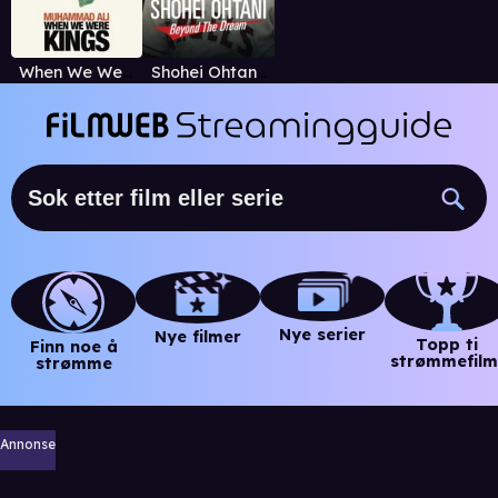
When We Were Kings
Shohei Ohtani - Beyond the Dream
Nye serier
Nye filmer
Topp ti
Finn noe å
strømmefilm
strømme
Annonse