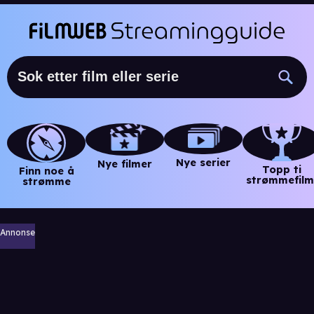
Nye serier
Nye filmer
Topp ti
Finn noe å
strømmefilm
strømme
Annonse