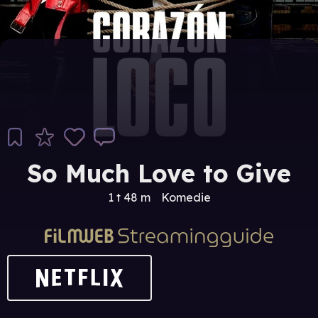
So Much Love to Give
1 t 48 m
Komedie