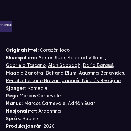
nnonse
Originaltittel:
Corazón loco
Skuespillere
:
Adrián Suar
,
Soledad Villamil
,
Gabriela Toscano
,
Alan Sabbagh
,
Darío Barassi
,
Magela Zanotta
,
Betiana Blum
,
Agustina Benavides
,
Renata Toscano Bruzón
,
Joaquín Nicolás Rescigno
Sjanger
:
Komedie
Regi
:
Marcos Carnevale
Manus
:
Marcos Carnevale
,
Adrián Suar
Nasjonalitet
:
Argentina
Språk
:
Spansk
Produksjonsår
:
2020