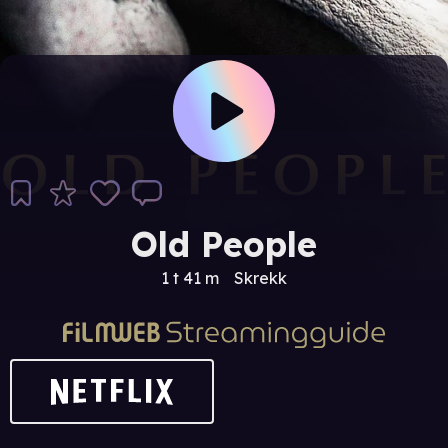
Old People
1 t 41 m
Skrekk