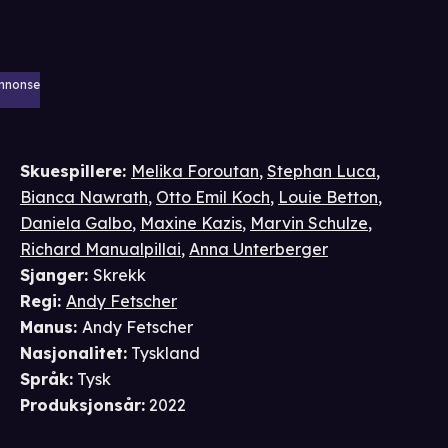
nnonse
Skuespillere
:
Melika Foroutan
,
Stephan Luca
,
Bianca Nawrath
,
Otto Emil Koch
,
Louie Betton
,
Daniela Galbo
,
Maxine Kazis
,
Marvin Schulze
,
Richard Manualpillai
,
Anna Unterberger
Sjanger
:
Skrekk
Regi
:
Andy Fetscher
Manus
:
Andy Fetscher
Nasjonalitet
:
Tyskland
Språk
:
Tysk
Produksjonsår
:
2022