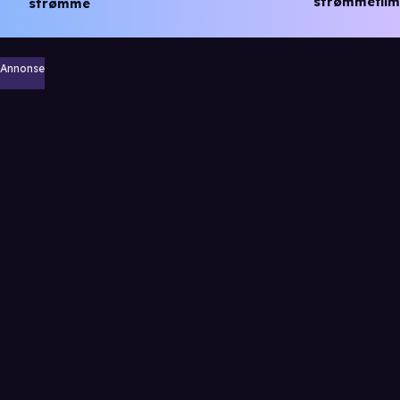
strømmefilm
strømme
Annonse