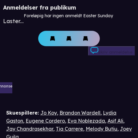
Anmeldelser fra publikum
Foreløpig har ingen anmeldt Easter Sunday
Laster...
Skriv anmeldelse
nnonse
Skuespillere
:
Jo Koy
,
Brandon Wardell
,
Lydia
Gaston
,
Eugene Cordero
,
Eva Noblezada
,
Asif Ali
,
Jay Chandrasekhar
,
Tia Carrere
,
Melody Butiu
,
Joey
Guila