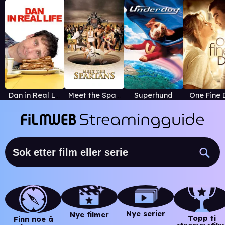
Dan in Real Life
Meet the Spartans
Superhund
One Fine 
Nye serier
Nye filmer
Topp ti
Finn noe å