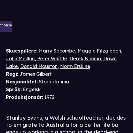
nnonse
Skuespillere
:
Harry Secombe
,
Maggie Fitzgibbon
,
John Meillon
,
Peter Whittle
,
Derek Nimmo
,
Dawn
Lake
,
Donald Houston
,
Norm Erskine
Regi
:
James Gilbert
Nasjonalitet
:
Storbritannia
Språk
:
Engelsk
Produksjonsår
:
1972
Stanley Evans, a Welsh schoolteacher, decides
to emigrate to Australia for a better life but
ends up working in a school in the dead-end