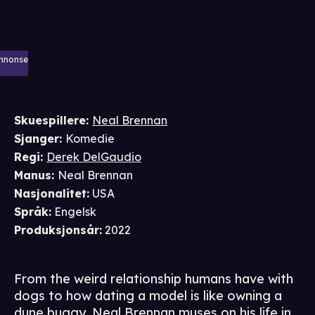
nnonse
Skuespillere
:
Neal Brennan
Sjanger
:
Komedie
Regi
:
Derek DelGaudio
Manus
:
Neal Brennan
Nasjonalitet
:
USA
Språk
:
Engelsk
Produksjonsår
:
2022
From the weird relationship humans have with
dogs to how dating a model is like owning a
dune buggy, Neal Brennan muses on his life in