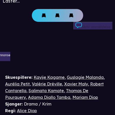
Laster...
Skriv anmeldelse
nnonse
Skuespillere
:
Kayije Kagame
,
Guslagie Malanda
,
Aurélia Petit
,
Valérie Dréville
,
Xavier Maly
,
Robert
Cantarella
,
Salimata Kamate
,
Thomas De
Pourquery
,
Adama Diallo Tamba
,
Mariam Diop
Sjanger
:
Drama / Krim
Regi
:
Alice Diop