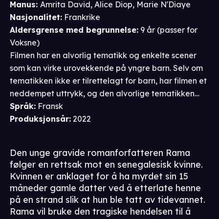
Manus
:
Amrita David
,
Alice Diop
,
Marie N'Diaye
Nasjonalitet
:
Frankrike
Aldersgrense
med begrunnelse
:
9 år
(passer for
Voksne
)
Filmen har en alvorlig tematikk og enkelte scener
som kan virke urovekkende på yngre barn. Selv om
tematikken ikke er tilrettelagt for barn, har filmen et
neddempet uttrykk, og den alvorlige tematikken
formidles i hovedsak verbalt uten sterke
Språk
:
Fransk
følelsesutbrudd.
Produksjonsår
:
2022
Den unge gravide romanforfatteren Rama
følger en rettsak mot en senegalesisk kvinne.
Kvinnen er anklaget for å ha myrdet sin 15
måneder gamle datter ved å etterlate henne
på en strand slik at hun ble tatt av tidevannet.
Rama vil bruke den tragiske hendelsen til å