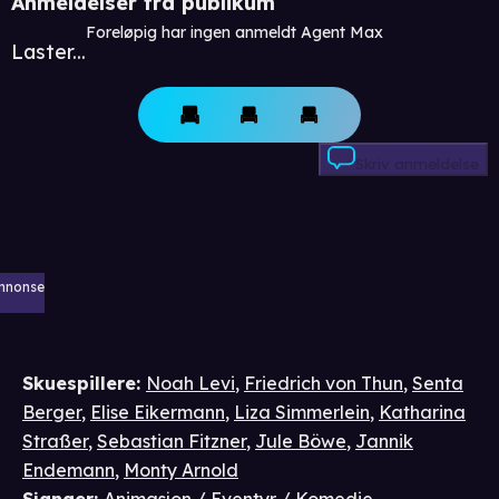
Anmeldelser fra publikum
Foreløpig har ingen anmeldt Agent Max
Laster...
Skriv anmeldelse
nnonse
Skuespillere
:
Noah Levi
,
Friedrich von Thun
,
Senta
Berger
,
Elise Eikermann
,
Liza Simmerlein
,
Katharina
Straßer
,
Sebastian Fitzner
,
Jule Böwe
,
Jannik
Endemann
,
Monty Arnold