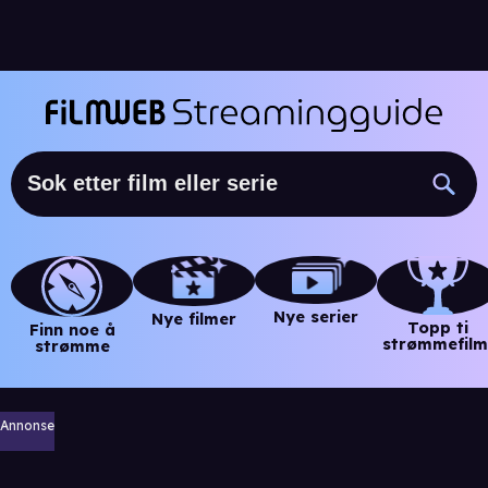
Nye serier
Nye filmer
Topp ti
Finn noe å
strømmefilm
strømme
Annonse