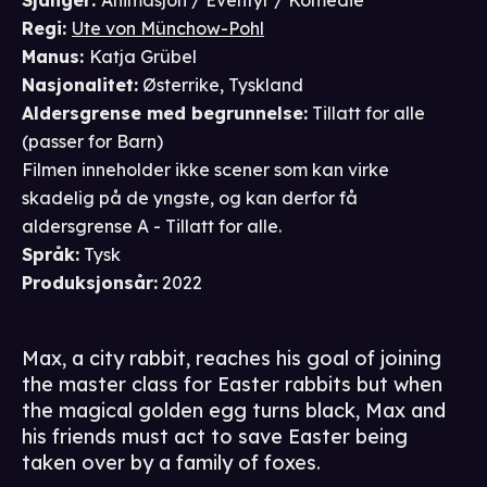
Sjanger
:
Animasjon / Eventyr / Komedie
Regi
:
Ute von Münchow-Pohl
Manus
:
Katja Grübel
Nasjonalitet
:
Østerrike, Tyskland
Aldersgrense
med begrunnelse
:
Tillatt for alle
(passer for
Barn
)
Filmen inneholder ikke scener som kan virke
skadelig på de yngste, og kan derfor få
aldersgrense A - Tillatt for alle.
Språk
:
Tysk
Produksjonsår
:
2022
Max, a city rabbit, reaches his goal of joining
the master class for Easter rabbits but when
the magical golden egg turns black, Max and
his friends must act to save Easter being
taken over by a family of foxes.