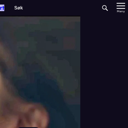
rt
Meny