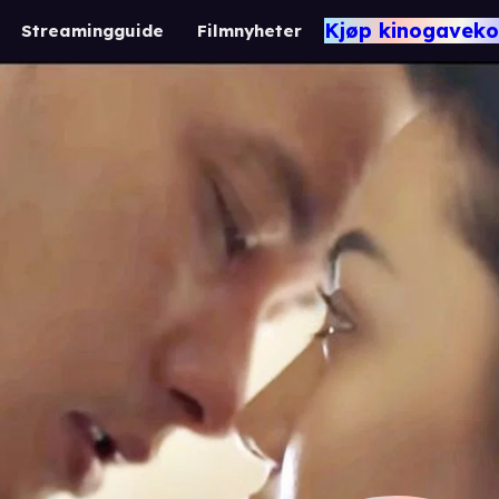
Kjøp kinogaveko
Streamingguide
Filmnyheter