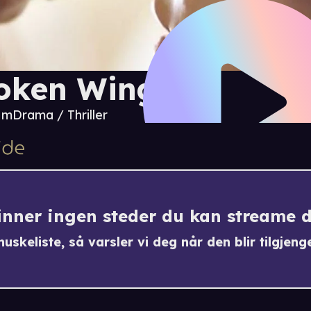
oken Wings
0 m
Drama / Thriller
finner ingen steder du kan streame 
uskeliste, så varsler vi deg når den blir tilgjenge