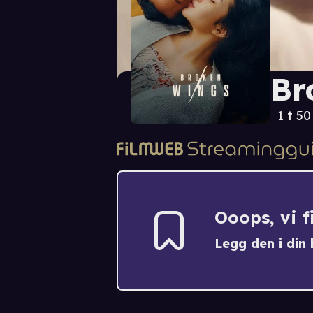
Br
1 t 5
Ooops, vi 
Legg den i din h