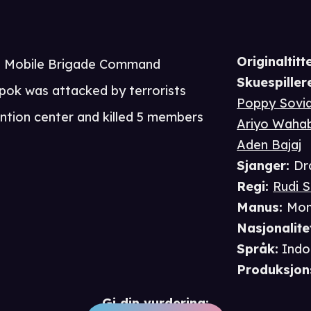
Originaltitte
he Mobile Brigade Command
Skuespiller
pok was attacked by terrorists
Poppy Sovi
ention center and killed 5 members
Ariyo Waha
Aden Bajaj
Sjanger
:
Dr
Regi
:
Rudi 
Manus
:
Mon
Nasjonalite
Språk
:
Indo
Produksjon
Gi din vurdering: