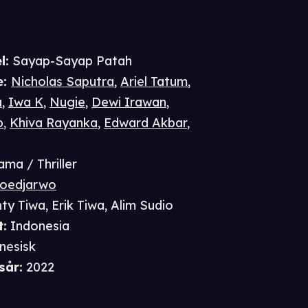
l:
Sayap-Sayap Patah
e
:
Nicholas Saputra
,
Ariel Tatum
,
a
,
Iwa K
,
Nugie
,
Dewi Irawan
,
b
,
Khiva Rayanka
,
Edward Akbar
,
ama / Thriller
Soedjarwo
ty Tiwa
,
Erik Tiwa
,
Alim Sudio
t
:
Indonesia
nesisk
sår
:
2022