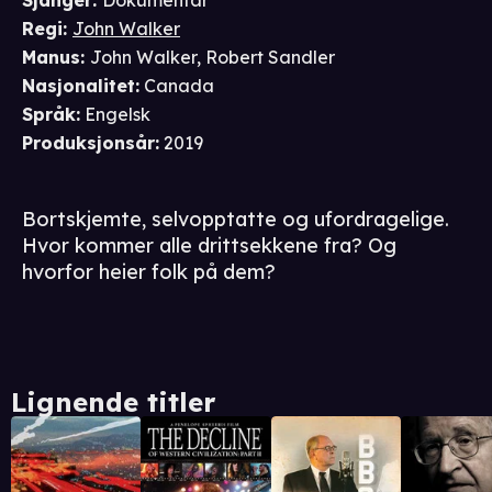
Sjanger
:
Dokumentar
Regi
:
John Walker
Manus
:
John Walker
,
Robert Sandler
Nasjonalitet
:
Canada
Språk
:
Engelsk
Produksjonsår
:
2019
Bortskjemte, selvopptatte og ufordragelige.
Hvor kommer alle drittsekkene fra? Og
hvorfor heier folk på dem?
Lignende titler