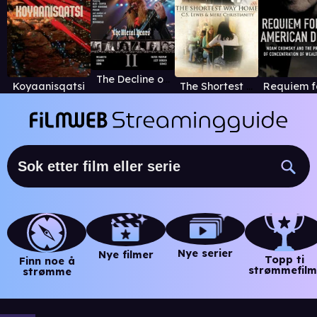
The Decline of Western Civilization Part II
Koyaanisqatsi
The Shortest Way Home: C.S. Lewis and Mere Christianity
Nye serier
Nye filmer
Topp ti
Finn noe å
strømmefilm
strømme