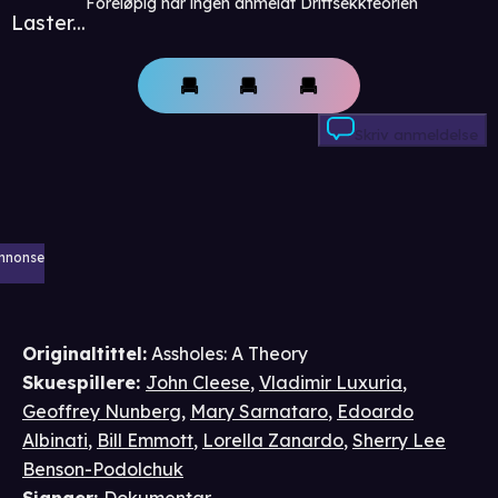
Foreløpig har ingen anmeldt Drittsekkteorien
Laster...
Skriv anmeldelse
nnonse
Originaltittel:
Assholes: A Theory
Skuespillere
:
John Cleese
,
Vladimir Luxuria
,
Geoffrey Nunberg
,
Mary Sarnataro
,
Edoardo
Albinati
,
Bill Emmott
,
Lorella Zanardo
,
Sherry Lee
Benson-Podolchuk