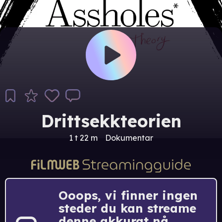
Drittsekkteorien
1 t 22 m
Dokumentar
Ooops, vi finner ingen
steder du kan streame
denne akkurat nå.