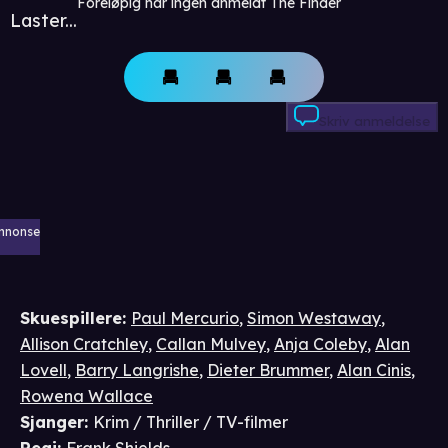
Foreløpig har ingen anmeldt The Finder
Laster...
Skriv anmeldelse
nnonse
Skuespillere
:
Paul Mercurio
,
Simon Westaway
,
Allison Cratchley
,
Callan Mulvey
,
Anja Coleby
,
Alan
Lovell
,
Barry Langrishe
,
Dieter Brummer
,
Alan Cinis
,
Rowena Wallace
Sjanger
:
Krim / Thriller / TV-filmer