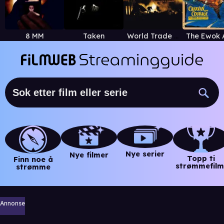
8 MM
Taken
World Trade Center
Nye serier
Nye filmer
Topp ti
Finn noe å
strømmefilm
strømme
Annonse