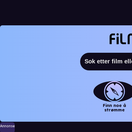
Finn noe å
strømme
Annonse