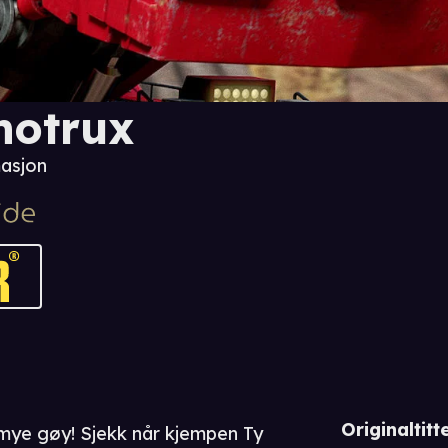
notrux
asjon
Originaltitte
 mye gøy! Sjekk når kjempen Ty