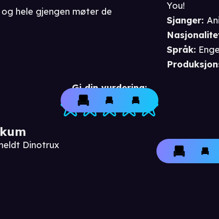
You!
it og hele gjengen møter de
Sjanger
:
An
Nasjonalite
Språk
:
Enge
Produksjon
Gi din vurdering:
ikum
meldt Dinotrux