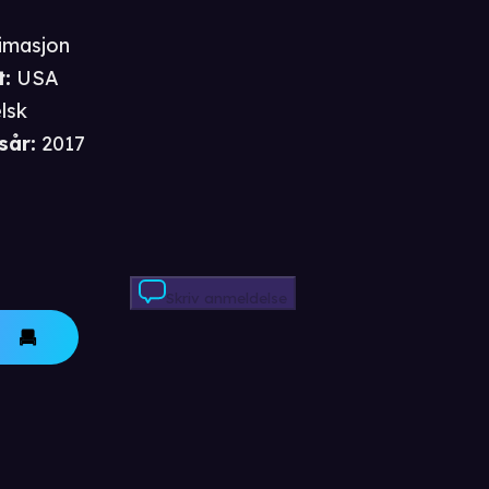
imasjon
t
:
USA
lsk
sår
:
2017
Skriv anmeldelse