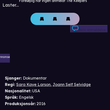
Foreløpig har ingen anmeldt The Keepers
Laster...
Skriv anmeldelse
nnonse
Sjanger
:
Dokumentar
Regi
:
Sara Kaye Larson
,
Joann Self Selvidge
Nasjonalitet
:
USA
Språk
:
Engelsk
Produksjonsår
:
2016