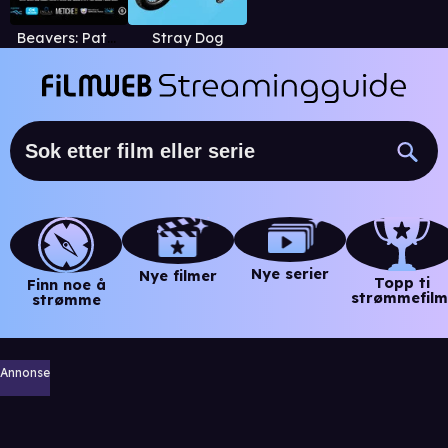
Beavers: Patagonia invaders
Stray Dog
Nye serier
Nye filmer
Topp ti
Finn noe å
strømmefilm
strømme
Annonse