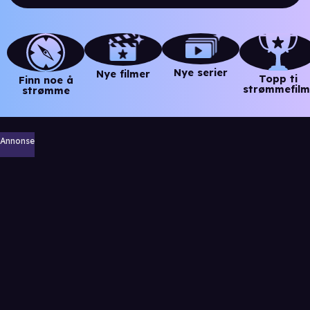
Nye serier
Nye filmer
Topp ti
Finn noe å
strømmefilm
strømme
Annonse