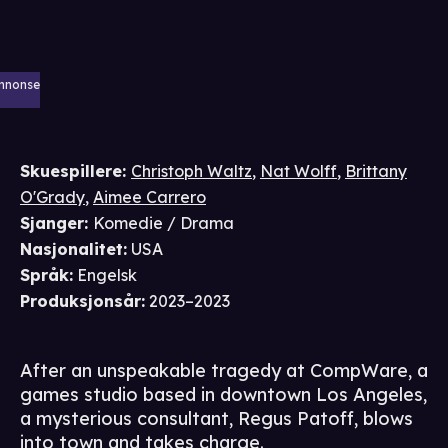
nnonse
Skuespillere
:
Christoph Waltz
,
Nat Wolff
,
Brittany
O'Grady
,
Aimee Carrero
Sjanger
:
Komedie / Drama
Nasjonalitet
:
USA
Språk
:
Engelsk
Produksjonsår
:
2023–2023
After an unspeakable tragedy at CompWare, a
games studio based in downtown Los Angeles,
a mysterious consultant, Regus Patoff, blows
into town and takes charge.