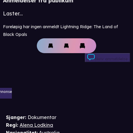
Anmeldelser fra publikum
Laster...
Foreløpig har ingen anmeldt Lightning Ridge: The Land of
Black Opals
Skriv anmeldelse
nnonse
Sjanger
:
Dokumentar
Regi
:
Alena Lodkina
Nasjonalitet
:
Australia