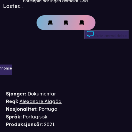
Foreløpig har ingen anmeldt Grid
Laster...
Skriv anmeldelse
nnonse
Sjanger
:
Dokumentar
Regi
:
Alexandre Alagôa
Nasjonalitet
:
Portugal
Språk
:
Portugisisk
Produksjonsår
:
2021