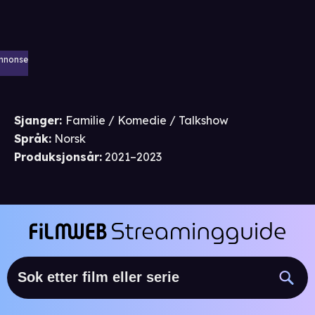
nnonse
Sjanger
:
Familie / Komedie / Talkshow
Språk
:
Norsk
Produksjonsår
:
2021–2023