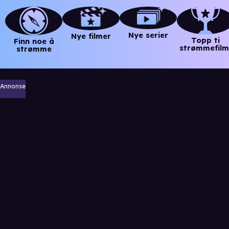
Nye serier
Nye filmer
Topp ti
Finn noe å
strømmefilm
strømme
Annonse