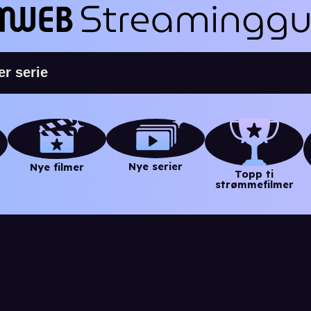
Nye serier
Nye filmer
Topp ti
strømmefilmer