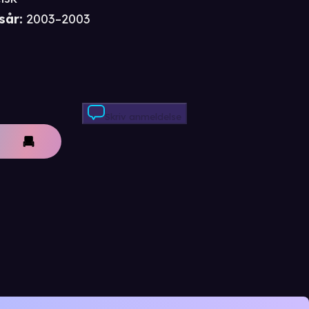
sår
:
2003–2003
Skriv anmeldelse