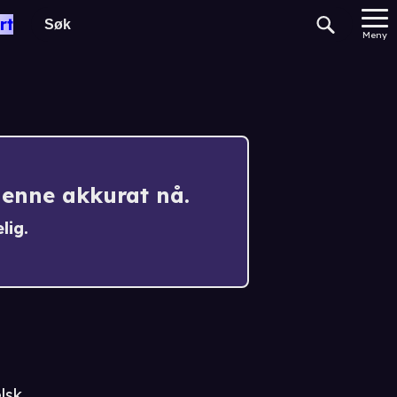
rt
Meny
denne akkurat nå.
lig.
lsk