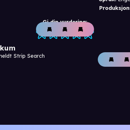
Produksjon
Gi din vurdering:
ikum
meldt Strip Search