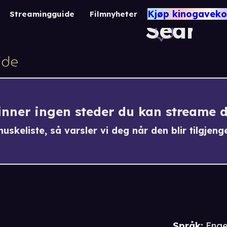
Strip
Kjøp kinogaveko
Streamingguide
Filmnyheter
Search
finner ingen steder du kan streame 
uskeliste, så varsler vi deg når den blir tilgjenge
Språk
:
Enge