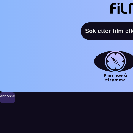
Finn noe å
strømme
Annonse