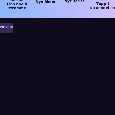
Nye serier
Nye filmer
Topp ti
Finn noe å
strømmefilm
strømme
Annonse