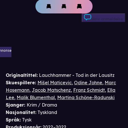
Skriv anmeldelse
nnonse
Originaltittel:
Lauchhammer - Tod in der Lausitz
Skuespillere
:
Mišel Maticevic
,
Odine Johne
,
Marc
Hosemann
,
Jacob Matschenz
,
Franz Schmidt
,
Ella
Lee
,
Malik Blumenthal
,
Martina Schöne-Radunski
Sjanger
:
Krim / Drama
Nasjonalitet
:
Tyskland
Språk
:
Tysk
Produksjonsår
:
2022–2022